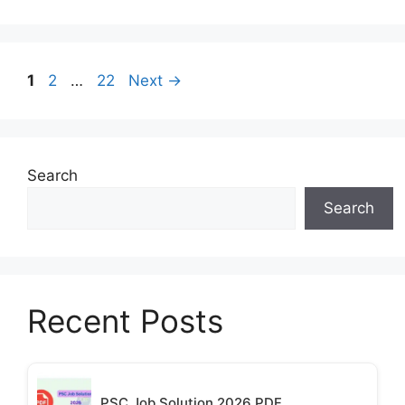
Page
Page
Page
1
2
…
22
Next
→
Search
Search
Recent Posts
PSC Job Solution 2026 PDF