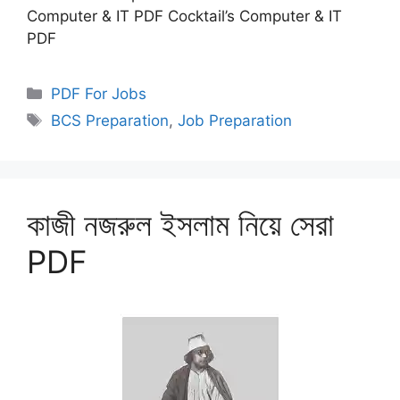
Computer & IT PDF Cocktail’s Computer & IT
PDF
Categories
PDF For Jobs
Tags
BCS Preparation
,
Job Preparation
কাজী নজরুল ইসলাম নিয়ে সেরা
PDF